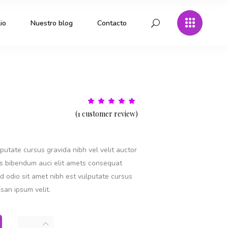
io
Nuestro blog
Contacto
Rated
1
5.00
(
1
customer review)
out
of 5
based
on
customer
rating
putate cursus gravida nibh vel velit auctor
is bibendum auci elit amets consequat
sed odio sit amet nibh est vulputate cursus
san ipsum velit.
Black