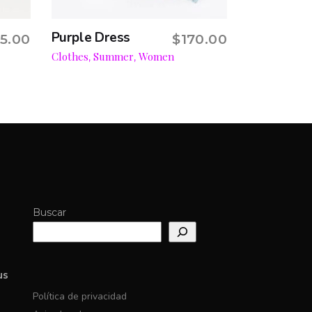
Purple Dress
5.00
$
170.00
Add to cart
Clothes
Summer
Women
,
,
Buscar
us
Política de privacidad