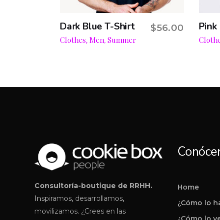
Dark Blue T-Shirt
Pink
$
56.00
Add to cart
Clothes
Men
Summer
Cloth
,
,
Conóce
Consultoría-boutique de RRHH.
Home
Inspiramos, desarrollamos,
¿Cómo lo 
movilizamos. ¿Crees en las
¿Cómo lo v