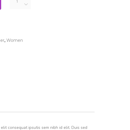
Dress
quantity
er
,
Women
lit consequat ipsutis sem nibh id elit. Duis sed