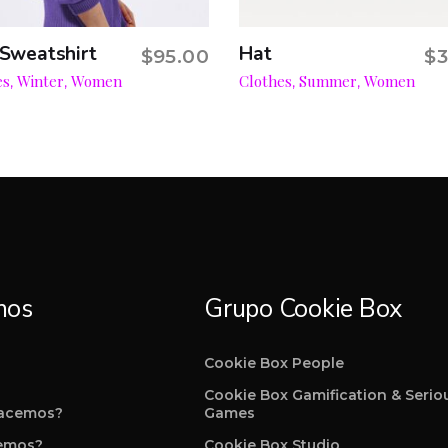
 Sweatshirt
Hat
$
95.00
$
3
Add to cart
Add to cart
es
Winter
Women
Clothes
Summer
Women
,
,
,
,
nos
Grupo Cookie Box
Cookie Box People
Cookie Box Gamification & Serio
hacemos?
Games
emos?
Cookie Box Studio