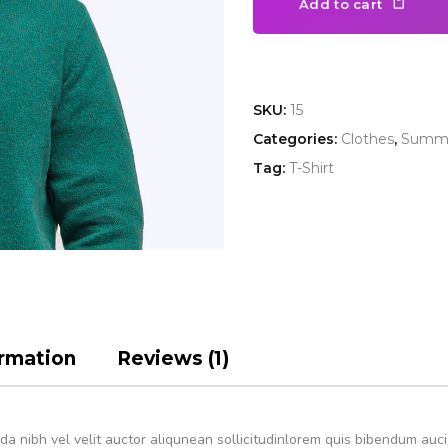
Add to cart
SKU:
15
Categories:
Clothes
,
Summ
Tag:
T-Shirt
ormation
Reviews (1)
 nibh vel velit auctor aliqunean sollicitudinlorem quis bibendum auci e