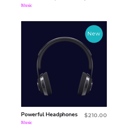
Add to cart
Music
New
Powerful Headphones
$
210.00
Add to cart
Music